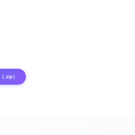
.zip）