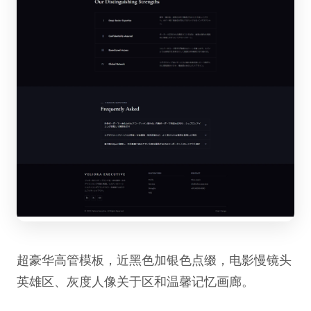
超豪华高管模板，近黑色加银色点缀，电影慢镜头
英雄区、灰度人像关于区和温馨记忆画廊。