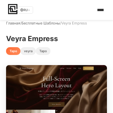
RU
Главная
/
Бесплатные Шаблоны
/
Veyra Empress
Veyra Empress
Таро
veyra
Таро