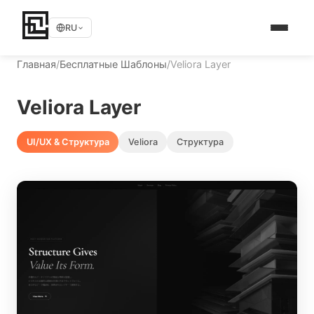
RU
Главная
/
Бесплатные Шаблоны
/
Veliora Layer
Veliora Layer
UI/UX & Структура
Veliora
Структура