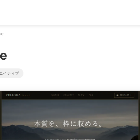
me
me
エイティブ