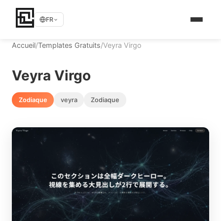
FR
Accueil
/
Templates Gratuits
/
Veyra Virgo
Veyra Virgo
Zodiaque
veyra
Zodiaque