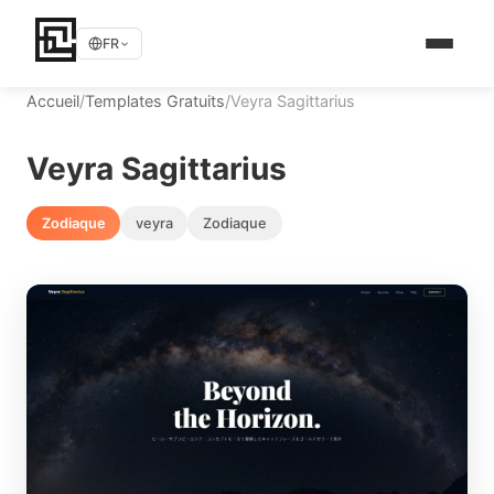
FR
Accueil
/
Templates Gratuits
/
Veyra Sagittarius
Veyra Sagittarius
Zodiaque
veyra
Zodiaque