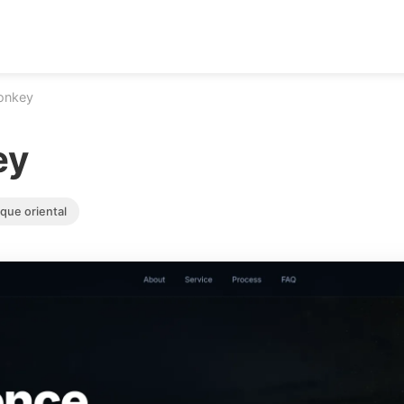
onkey
ey
que oriental