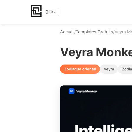
FR
Accueil
/
Templates Gratuits
/
Veyra M
Veyra Monk
Zodiaque oriental
veyra
Zodia