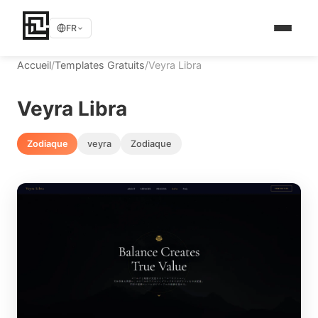
FR
Accueil
/
Templates Gratuits
/
Veyra Libra
Veyra Libra
Zodiaque
veyra
Zodiaque