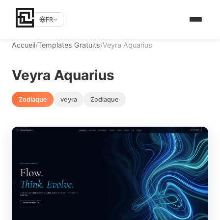
FR
Accueil
/
Templates Gratuits
/
Veyra Aquarius
Veyra Aquarius
Zodiaque
veyra
Zodiaque