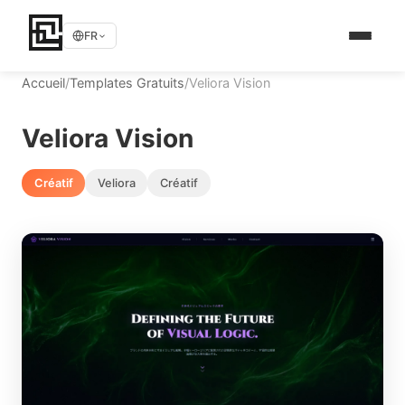
FR
Accueil
/
Templates Gratuits
/
Veliora Vision
Veliora Vision
Créatif
Veliora
Créatif