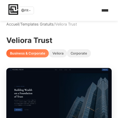
FR
Accueil
/
Templates Gratuits
/
Veliora Trust
Veliora Trust
Business & Corporate
Veliora
Corporate