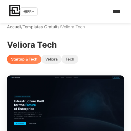
FR
Accueil
/
Templates Gratuits
/
Veliora Tech
Veliora Tech
Startup & Tech
Veliora
Tech