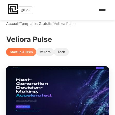
FR
Accueil
/
Templates Gratuits
/
Veliora Pulse
Veliora Pulse
Startup & Tech
Veliora
Tech