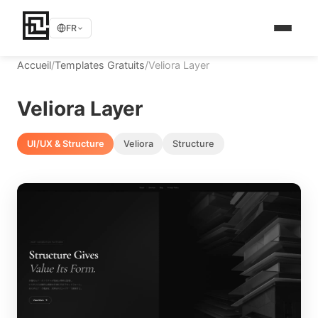
FR
Accueil
/
Templates Gratuits
/
Veliora Layer
Veliora Layer
UI/UX & Structure
Veliora
Structure