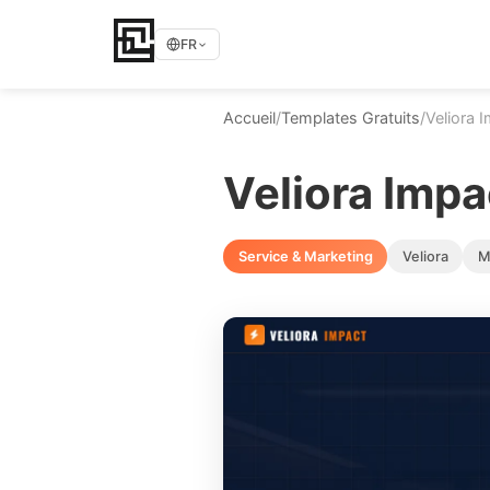
FR
Accueil
/
Templates Gratuits
/
Veliora 
Veliora Impa
Service & Marketing
Veliora
M