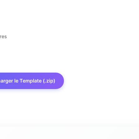
res
arger le Template (.zip)