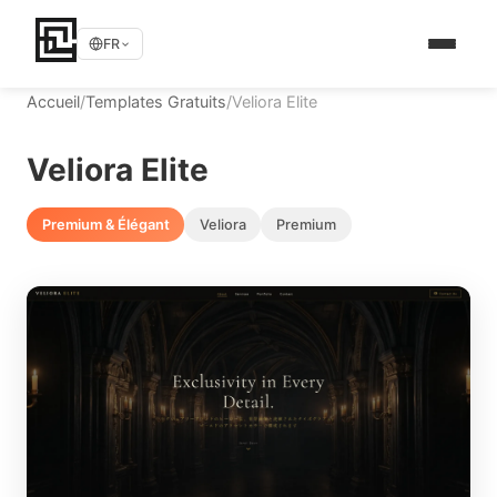
FR
Accueil
/
Templates Gratuits
/
Veliora Elite
Veliora Elite
Premium & Élégant
Veliora
Premium