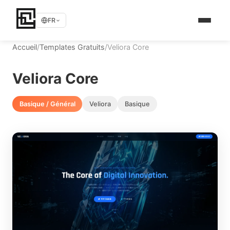
FR
Accueil
/
Templates Gratuits
/
Veliora Core
Veliora Core
Basique / Général
Veliora
Basique