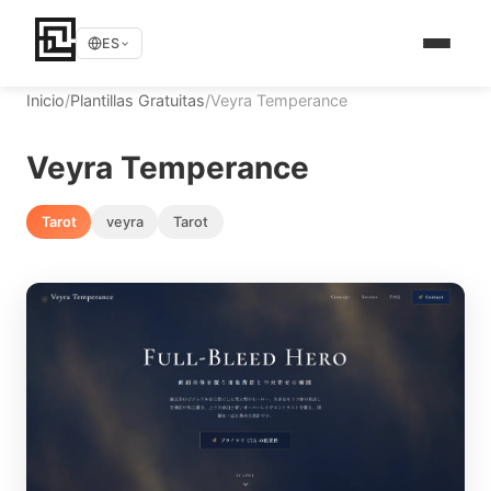
ES
Inicio
/
Plantillas Gratuitas
/
Veyra Temperance
Veyra Temperance
Tarot
veyra
Tarot