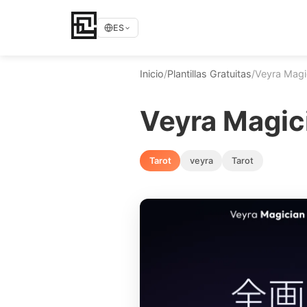
ES
Inicio
/
Plantillas Gratuitas
/
Veyra Magi
Veyra Magic
Tarot
veyra
Tarot