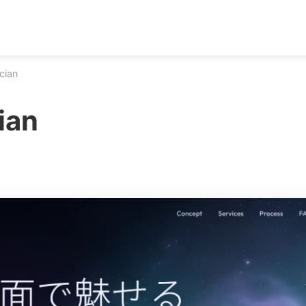
cian
ian