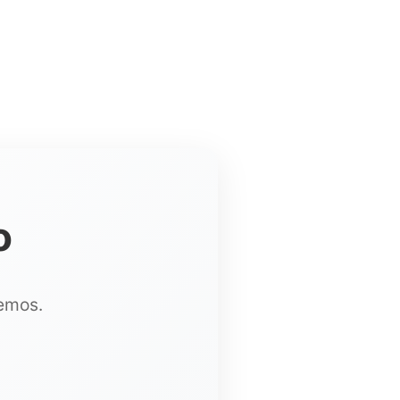
o
remos.