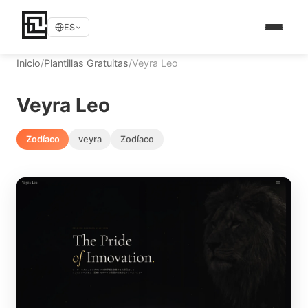
ES
Inicio
/
Plantillas Gratuitas
/
Veyra Leo
Veyra Leo
Zodíaco
veyra
Zodíaco