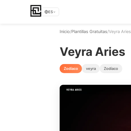
ES
Inicio
/
Plantillas Gratuitas
/
Veyra Aries
Veyra Aries
Zodíaco
veyra
Zodíaco