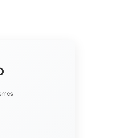
o
remos.