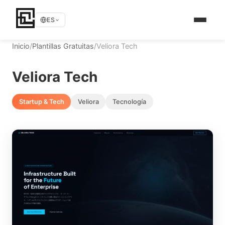
ES
Inicio
/
Plantillas Gratuitas
/
Veliora Tech
Veliora Tech
Startup & Tech
Veliora
Tecnología