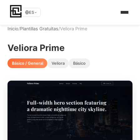
ES
Inicio
/
Plantillas Gratuitas
/
Veliora Prime
Veliora Prime
Básico / General
Veliora
Básico