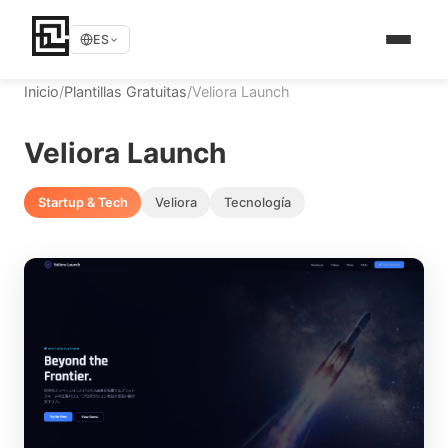
ES
Inicio
/
Plantillas Gratuitas
/
Veliora Launch
Veliora Launch
Startup & Tech
Veliora
Tecnología