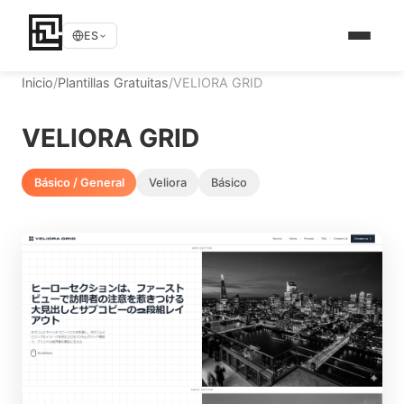
ES
Inicio
/
Plantillas Gratuitas
/
VELIORA GRID
VELIORA GRID
Básico / General
Veliora
Básico