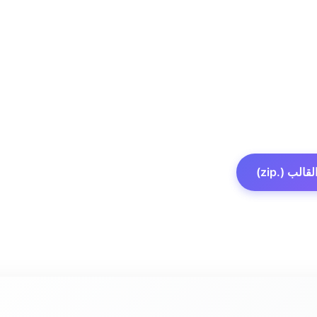
الب (.zip)