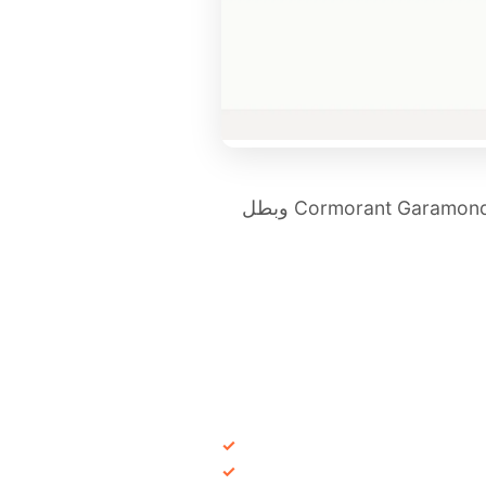
قالب مؤسسي يستحضر الهدوء الياباني مع خلفية كاريسانسوي وزوج خطوط Cormorant Garamond + Noto Serif JP وبطل