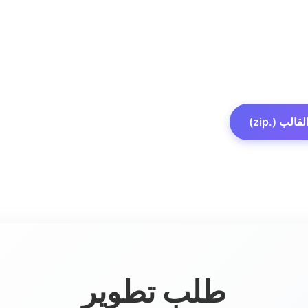
الب (.zip)
طلب تطوير