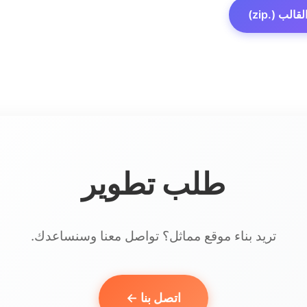
الب (.zip)
طلب تطوير
تريد بناء موقع مماثل؟ تواصل معنا وسنساعدك.
اتصل بنا ←