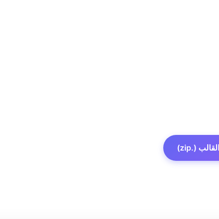
الب (.zip)