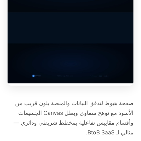
صفحة هبوط لتدفق البيانات والمنصة بلون قريب من
الأسود مع توهج سماوي وبطل Canvas الجسيمات
وأقسام مقاييس تفاعلية بمخطط شريطي ودائري —
مثالي لـ BtoB SaaS.