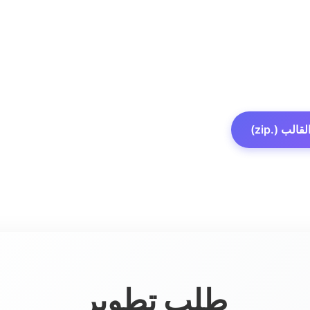
الب (.zip)
طلب تطوير